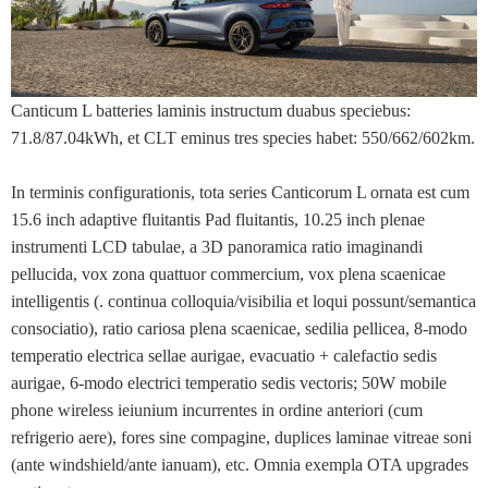
Canticum L batteries laminis instructum duabus speciebus:
71.8/87.04kWh, et CLT eminus tres species habet: 550/662/602km.
In terminis configurationis, tota series Canticorum L ornata est cum
15.6 inch adaptive fluitantis Pad fluitantis, 10.25 inch plenae
instrumenti LCD tabulae, a 3D panoramica ratio imaginandi
pellucida, vox zona quattuor commercium, vox plena scaenicae
intelligentis (. continua colloquia/visibilia et loqui possunt/semantica
consociatio), ratio cariosa plena scaenicae, sedilia pellicea, 8-modo
temperatio electrica sellae aurigae, evacuatio + calefactio sedis
aurigae, 6-modo electrici temperatio sedis vectoris; 50W mobile
phone wireless ieiunium incurrentes in ordine anteriori (cum
refrigerio aere), fores sine compagine, duplices laminae vitreae soni
(ante windshield/ante ianuam), etc. Omnia exempla OTA upgrades