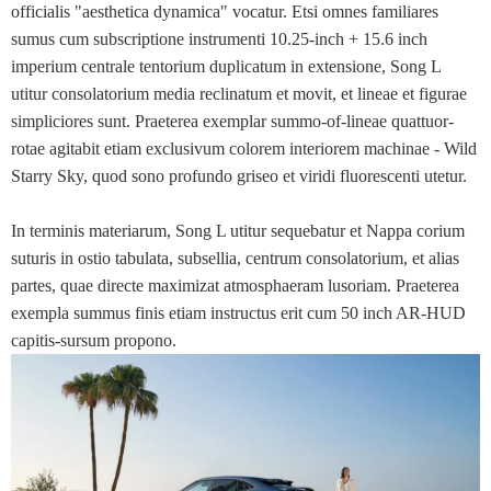
officialis "aesthetica dynamica" vocatur. Etsi omnes familiares
sumus cum subscriptione instrumenti 10.25-inch + 15.6 inch
imperium centrale tentorium duplicatum in extensione, Song L
utitur consolatorium media reclinatum et movit, et lineae et figurae
simpliciores sunt. Praeterea exemplar summo-of-lineae quattuor-
rotae agitabit etiam exclusivum colorem interiorem machinae - Wild
Starry Sky, quod sono profundo griseo et viridi fluorescenti utetur.
In terminis materiarum, Song L utitur sequebatur et Nappa corium
suturis in ostio tabulata, subsellia, centrum consolatorium, et alias
partes, quae directe maximizat atmosphaeram lusoriam. Praeterea
exempla summus finis etiam instructus erit cum 50 inch AR-HUD
capitis-sursum propono.