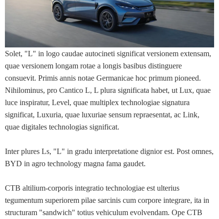
Solet, "L" in logo caudae autocineti significat versionem extensam,
quae versionem longam rotae a longis basibus distinguere
consuevit. Primis annis notae Germanicae hoc primum pioneed.
Nihilominus, pro Cantico L, L plura significata habet, ut Lux, quae
luce inspiratur, Level, quae multiplex technologiae signatura
significat, Luxuria, quae luxuriae sensum repraesentat, ac Link,
quae digitales technologias significat.
Inter plures Ls, "L" in gradu interpretatione dignior est. Post omnes,
BYD in agro technology magna fama gaudet.
CTB altilium-corporis integratio technologiae est ulterius
tegumentum superiorem pilae sarcinis cum corpore integrare, ita in
structuram "sandwich" totius vehiculum evolvendam. Ope CTB