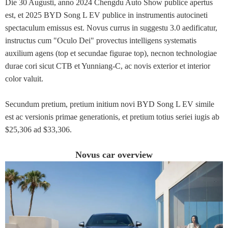
Die 30 Augusti, anno 2024 Chengdu Auto Show publice apertus
est, et 2025 BYD Song L EV publice in instrumentis autocineti
spectaculum emissus est. Novus currus in suggestu 3.0 aedificatur,
instructus cum "Oculo Dei" provectus intelligens systematis
auxilium agens (top et secundae figurae top), necnon technologiae
durae cori sicut CTB et Yunniang-C, ac novis exterior et interior
color valuit.
Secundum pretium, pretium initium novi BYD Song L EV simile
est ac versionis primae generationis, et pretium totius seriei iugis ab
$25,306 ad $33,306.
Novus car overview