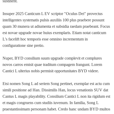
sustinent.
Insuper 2025 Canticum L EV scriptor "Oculus Dei" provectus
intelligentes systematis pulsis auxiliis 100 plus praebere possunt
quam 30 munera ut adiumenta et subsidia raedam praebeant. Focus
est novae upgrade novae huius exemplaris. Etiam notat canticum
L's facelift hoc temporis esse omnino incrementum in
configuratione sine pretio.
Nuper, BYD consilium suum upgrade complevit et complures
novos carros emisit quae traditum compagem frangunt. Lorem
Cantici L ulterius nobis permisit opportunitates BYD videre.
Etsi nomen Song L ad seriem Song pertinet, exemplar est actu cum
simili positione ad Han. Dissimilis Han, locus venationis SUV dat
Cantus L magis playability. Consilium Cantici L non ita rigidum est
et magis congruens cum studiis iuvenum. In familia, Song L
praestantissimam personam habet. Credo hanc undam BYD multos