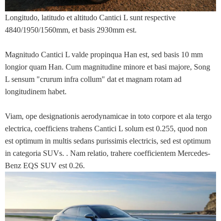
Longitudo, latitudo et altitudo Cantici L sunt respective
4840/1950/1560mm, et basis 2930mm est.
Magnitudo Cantici L valde propinqua Han est, sed basis 10 mm
longior quam Han. Cum magnitudine minore et basi majore, Song
L sensum "crurum infra collum" dat et magnam rotam ad
longitudinem habet.
Viam, ope designationis aerodynamicae in toto corpore et ala tergo
electrica, coefficiens trahens Cantici L solum est 0.255, quod non
est optimum in multis sedans purissimis electricis, sed est optimum
in categoria SUVs. . Nam relatio, trahere coefficientem Mercedes-
Benz EQS SUV est 0.26.