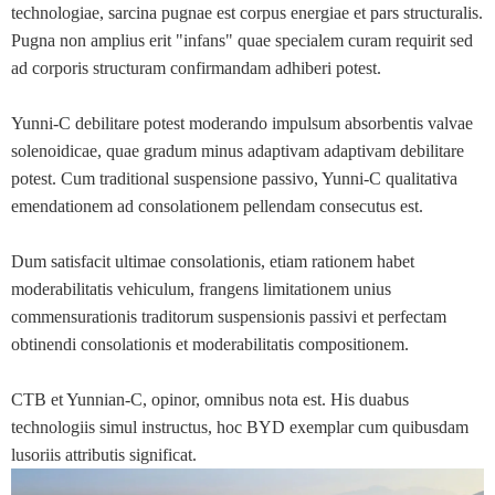
technologiae, sarcina pugnae est corpus energiae et pars structuralis.
Pugna non amplius erit "infans" quae specialem curam requirit sed
ad corporis structuram confirmandam adhiberi potest.
Yunni-C debilitare potest moderando impulsum absorbentis valvae
solenoidicae, quae gradum minus adaptivam adaptivam debilitare
potest. Cum traditional suspensione passivo, Yunni-C qualitativa
emendationem ad consolationem pellendam consecutus est.
Dum satisfacit ultimae consolationis, etiam rationem habet
moderabilitatis vehiculum, frangens limitationem unius
commensurationis traditorum suspensionis passivi et perfectam
obtinendi consolationis et moderabilitatis compositionem.
CTB et Yunnian-C, opinor, omnibus nota est. His duabus
technologiis simul instructus, hoc BYD exemplar cum quibusdam
lusoriis attributis significat.