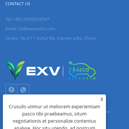
CONTACT US
Tel: +8613600933547
Email:
hz@aecoauto.com
Oratio: No 611 Sishui Rd, Xiamen urbs, China
X
Crusulis utimur ut meliorem experientiam
Copyright © 2024 Xiamen Aecoauto Technology Co., Ltd. All Rights
pasco tibi praebeamus, situm
negotiationis et personalize contentus
Reserved.
analyse. Hoc situ utendo, ad nostrum