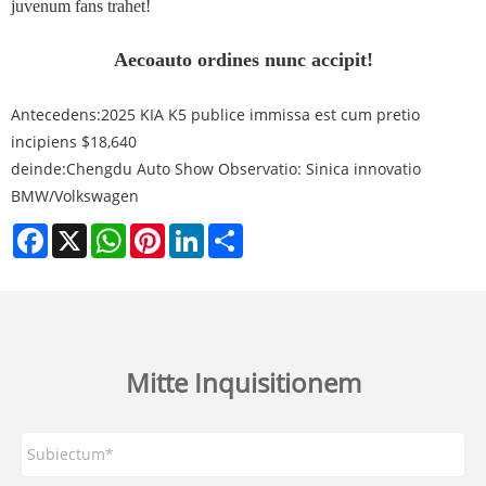
juvenum fans trahet!
Aecoauto ordines nunc accipit!
Antecedens:
2025 KIA K5 publice immissa est cum pretio
incipiens $18,640
deinde:
Chengdu Auto Show Observatio: Sinica innovatio
BMW/Volkswagen
Facebook
X
WhatsApp
Pinterest
LinkedIn
Share
Mitte Inquisitionem