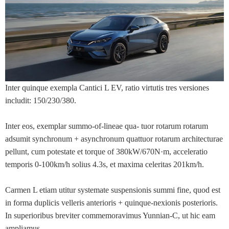
Inter quinque exempla Cantici L EV, ratio virtutis tres versiones
includit: 150/230/380.
Inter eos, exemplar summo-of-lineae qua- tuor rotarum rotarum
adsumit synchronum + asynchronum quattuor rotarum architecturae
pellunt, cum potestate et torque of 380kW/670N·m, acceleratio
temporis 0-100km/h solius 4.3s, et maxima celeritas 201km/h.
Carmen L etiam utitur systemate suspensionis summi fine, quod est
in forma duplicis velleris anterioris + quinque-nexionis posterioris.
In superioribus breviter commemoravimus Yunnian-C, ut hic eam
ampliamus.