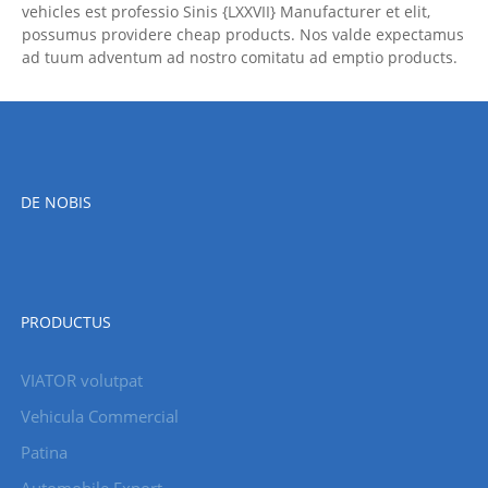
vehicles est professio Sinis {LXXVII} Manufacturer et elit,
possumus providere cheap products. Nos valde expectamus
ad tuum adventum ad nostro comitatu ad emptio products.
DE NOBIS
PRODUCTUS
VIATOR volutpat
Vehicula Commercial
Patina