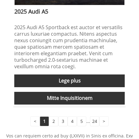
2025 Audi A5
2025 Audi A5 Sportback est auctor et versatilis
carrus luxuriae compactus. Nitens aspectus
nexus coniungit cum prudentia machinulae,
quae spatiosam mercem spatiosam et
interiorem elegantiam praebet. Venit cum
turbocharged 2.0-sextarius machinae et
vexillum omnia rota coegi.
Lege plus
Mitte Inquisitionem
<
1
2
3
4
5
...
24
>
Vos can requiem certo ad buy {LXXVII} in Sinis ex officina. Exv