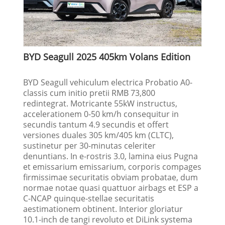
BYD Seagull 2025 405km Volans Edition
BYD Seagull vehiculum electrica Probatio A0-
classis cum initio pretii RMB 73,800
redintegrat. Motricante 55kW instructus,
accelerationem 0-50 km/h consequitur in
secundis tantum 4.9 secundis et offert
versiones duales 305 km/405 km (CLTC),
sustinetur per 30-minutas celeriter
denuntians. In e-rostris 3.0, lamina eius Pugna
et emissarium emissarium, corporis compages
firmissimae securitatis obviam probatae, dum
normae notae quasi quattuor airbags et ESP a
C-NCAP quinque-stellae securitatis
aestimationem obtinent. Interior gloriatur
10.1-inch de tangi revoluto et DiLink systema