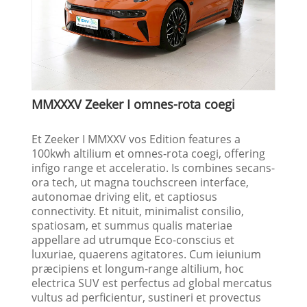
MMXXXV Zeeker I omnes-rota coegi
Et Zeeker I MMXXV vos Edition features a
100kwh altilium et omnes-rota coegi, offering
infigo range et acceleratio. Is combines secans-
ora tech, ut magna touchscreen interface,
autonomae driving elit, et captiosus
connectivity. Et nituit, minimalist consilio,
spatiosam, et summus qualis materiae
appellare ad utrumque Eco-conscius et
luxuriae, quaerens agitatores. Cum ieiunium
præcipiens et longum-range altilium, hoc
electrica SUV est perfectus ad global mercatus
vultus ad perficientur, sustineri et provectus