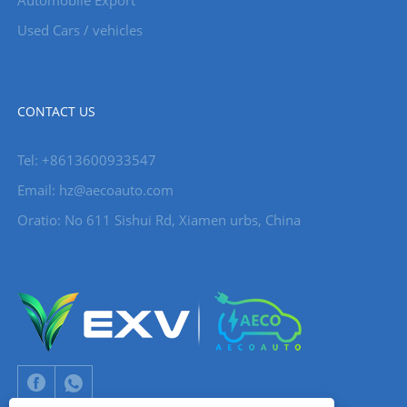
Automobile Export
Used Cars / vehicles
CONTACT US
Tel: +8613600933547
Email:
hz@aecoauto.com
Oratio: No 611 Sishui Rd, Xiamen urbs, China