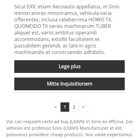
Sicut EXV, etiam Aecoauto appellatus, in Sinis
ministratores ministramus, vehicula varia
offerentes, inclusa celeberrima HOWO TX.
QUOMODO TX series machinarum TUBER
aliquet est, variis ambitus operandi
accommodans, extollit facultatem et
passabilem gerendi, ac late in agris
machinandis et construendis adhibitis.
Lege plus
Mitte Inquisitionem
<
1
2
>
Vos can requiem certo ad buy {LXXVII} in Sinis ex officina. Exv
vehicles est professio Sinis {LXXVII} Manufacturer et elit,
possumus providere cheap products. Nos valde expectamus