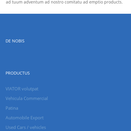
ad tuum adventum ad nostro comitatu ad emptio products.
DE NOBIS
PRODUCTUS
VIATOR volutpat
Vehicula Commercial
Patina
Automobile Export
Used Cars / vehicles