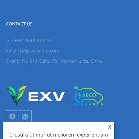
CONTACT US
Tel: +8613600933547
Email:
hz@aecoauto.com
Oratio: No 611 Sishui Rd, Xiamen urbs, China
X
Crusulis utimur ut meliorem experientiam