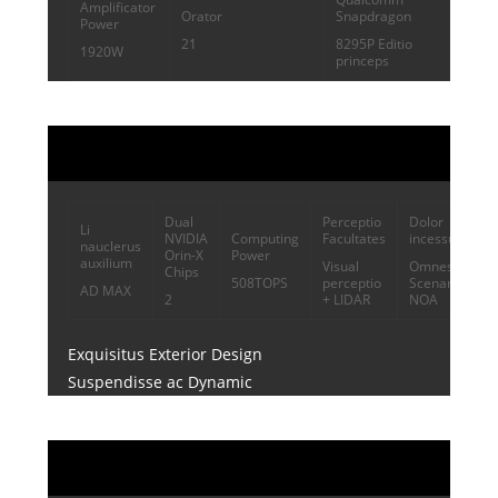
Amplificator
Orator
Snapdragon
Power
21
8295P Editio
1920W
princeps
Dual
Perceptio
Dolor
Li
NVIDIA
Computing
Facultates
incessus
nauclerus
Orin-X
Power
auxilium
Visual
Omnes-
Chips
508TOPS
perceptio
Scenarios
AD MAX
2
+ LIDAR
NOA
Exquisitus Exterior Design
Suspendisse ac Dynamic