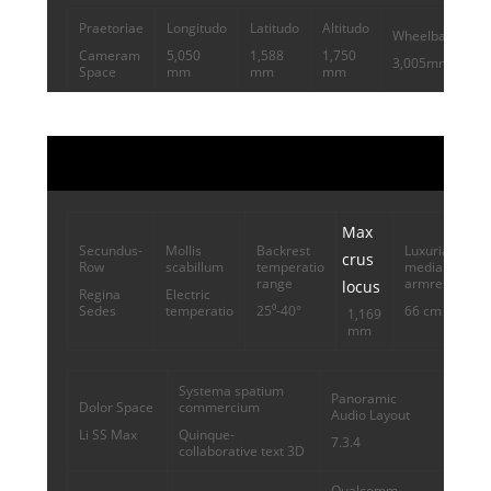
Praetoriae
Longitudo
Latitudo
Altitudo
Wheelbase
Cameram
5,050
1,588
1,750
3,005mm
Space
mm
mm
mm
Max
Secundus-
Mollis
Backrest
Luxuriae
crus
Row
scabillum
temperatio
media
range
armrest
locus
Regina
Electric
Sedes
temperatio
25⁰-40°
66 cm
1,169
mm
Systema spatium
Panoramic
Dolor Space
commercium
Audio Layout
Li SS Max
Quinque-
7.3.4
collaborative text 3D
Qualcomm