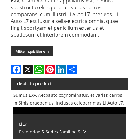
EXV, etiam Aecoauto appellatus est, in Sinis-
substructio elit operatur, varias carros
comparans, cum illustri Li Auto L7 inter eos. Li
Auto L7 est luxuria sella-electrica omnia, quae
fingit sportyam et penicillum exterius et
spatiosum et interiorem commodam.
Mitte Inquisitionem
Facebook
X
WhatsApp
Pinterest
LinkedIn
Share
depictio producti
Sumus EXV, Aecoauto cognominatus, et varias carros
in Sinis praebemus, inclusas celeberrimas Li Auto L7.
LiL7
Praetoriae 5-Sedes Familiae SUV