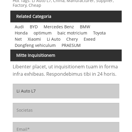
Hot Tags: Li Auto L7, China, Manufacturer, Supplier,
Factory, Cheap
Related Categoria
Audi
BYD
Mercedes Benz
BMW
Honda
optimum
baic motricium
Toyota
Net
Xiaomi
Li Auto
Chery
Exeed
Dongfeng vehiculum
PRAESUM
Mitte Inquisitionem
Libenter placet, ut inquisitionem tuam in forma
infra exhibeas. Respondebimus tibi in 24 horis.